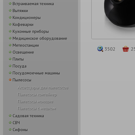
Встраиваемая техника
Вытяжки
Кондиционеры
Кофеварки
Кухонные приборы
Медицинское оборудование
Метеостанции
3502
2
Освещение
Плиты
Посуда
Посудомоечные машины
Пылесосы
Аксессуары для пылесосов
Пылесосы контейнер
Пылесосы моющие
Пылесосы с мешком
Садовая техника
СВЧ
Сифоны