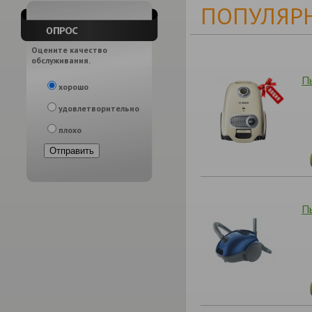
ПОПУЛЯРН
Оцените качество
обслуживания.
П
хорошо
удовлетворительно
плохо
П