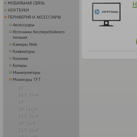
H
МОБИЛЬНАЯ СВЯЗЬ
НОУТБУКИ
ПЕРИФЕРИЯ И АКСЕССУАРЫ
Аксессуары
Источники бесперебойного
питания
Камеры Web
Клавиатуры
Колонки
Копиры
Манипуляторы
Мониторы TFT
17"
18.5" 16x9
19"
19" 16x10
19.5" 16x9
20" 16x9
21.5" 16x9
22" 16x10