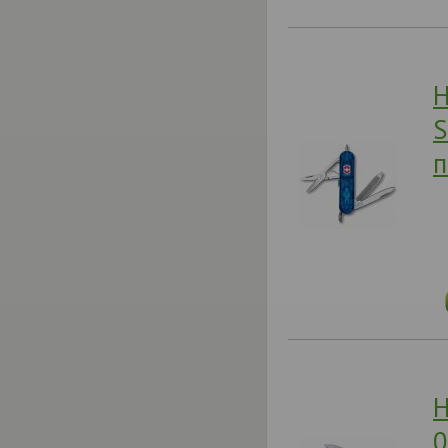
Н
S
п
Н
0