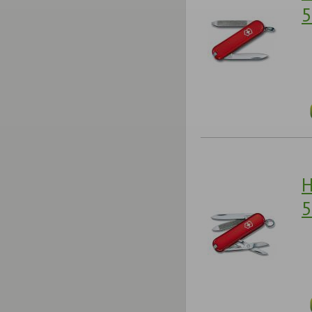
5
Н
5