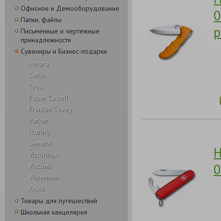
Офисное и Демооборудование
0
Папки, файлы
р
Письменные и чертежные
принадлежности
Сувениры и Бизнес-подарки
Aurora
Cello
Cross
Faber Castell
Franklin Covey
Parker
Rotring
Senator
Н
Victorinox
0
Visconti
Waterman
Кожа
Товары для путешествий
Школьная канцелярия