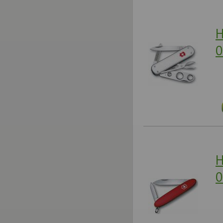
Н
0
Н
0