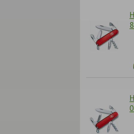
Н
8
Н
0