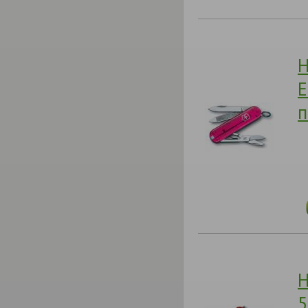
Н
E
п
Н
5