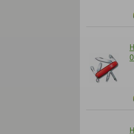
Н
0
Н