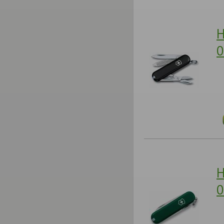
Н
0
Н
0