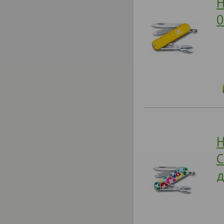
Н
0
Н
C
д