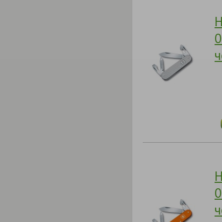
Н
0
ч
Н
0
ч