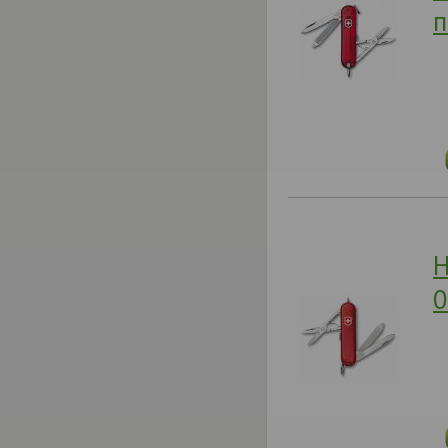
п
Н
0