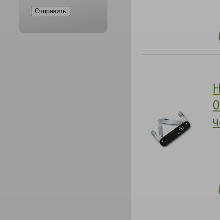
Н
0
ч