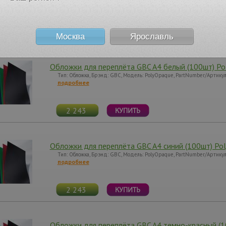
подробнее
2 476
Москва
Ярославль
Обложки для переплёта GBC A4 белый (100шт) Po
Тип: Обложка, Брэнд: GBC, Модель: PolyOpaque, PartNumber/Артик
подробнее
2 243
Обложки для переплёта GBC A4 синий (100шт) Po
Тип: Обложка, Брэнд: GBC, Модель: PolyOpaque, PartNumber/Артик
подробнее
2 243
Обложки для переплёта GBC A4 темно-красный (1