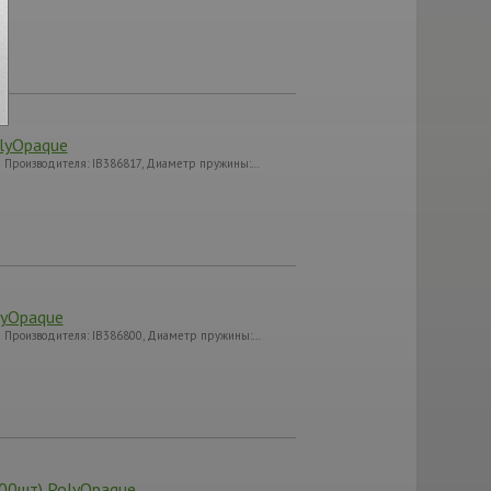
lyOpaque
ул Производителя: IB386817, Диаметр пружины:…
lyOpaque
ул Производителя: IB386800, Диаметр пружины:…
00шт) PolyOpaque