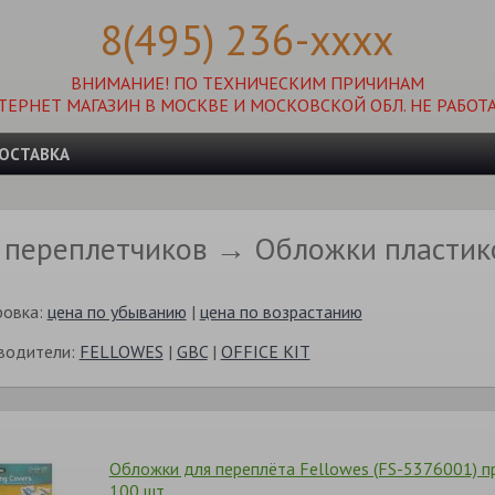
8(495) 236-xxxx
ВНИМАНИЕ! ПО ТЕХНИЧЕСКИМ ПРИЧИНАМ
ТЕРНЕТ МАГАЗИН В МОСКВЕ И МОСКОВСКОЙ ОБЛ. НЕ РАБОТА
ОСТАВКА
 переплетчиков → Обложки пластик
ровка:
цена по убыванию
|
цена по возрастанию
водители:
FELLOWES
|
GBC
|
OFFICE KIT
Обложки для переплёта Fellowes (FS-5376001) п
100 шт