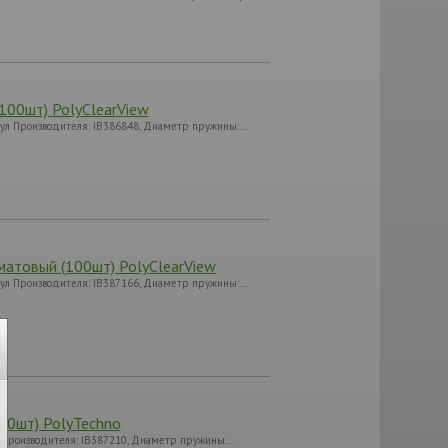
100шт) PolyClearView
икул Производителя: IB386848, Диаметр пружины:…
атовый (100шт) PolyClearView
икул Производителя: IB387166, Диаметр пружины:…
50шт) PolyTechno
ул Производителя: IB387210, Диаметр пружины:…