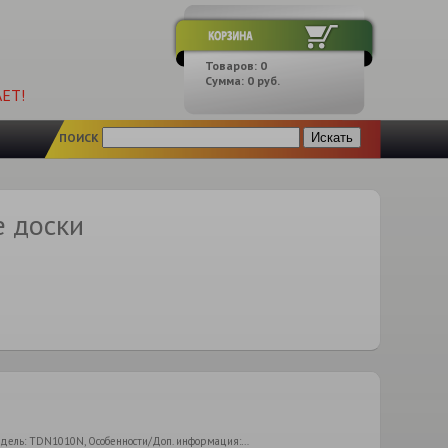
Товаров:
0
Сумма:
0
руб.
ЕТ!
ПОИСК
е доски
дель: TDN1010N, Особенности/Доп. информация:…