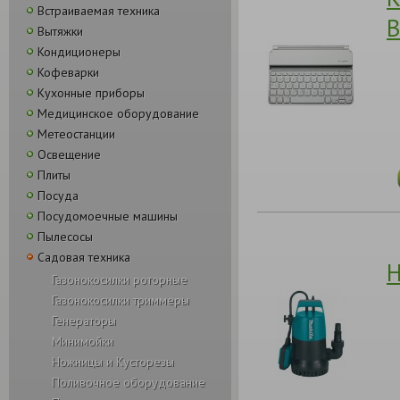
Встраиваемая техника
B
Вытяжки
Кондиционеры
Кофеварки
Кухонные приборы
Медицинское оборудование
Метеостанции
Освещение
Плиты
Посуда
Посудомоечные машины
Пылесосы
Садовая техника
Н
Газонокосилки роторные
Газонокосилки триммеры
Генераторы
Минимойки
Ножницы и Кусторезы
Поливочное оборудование