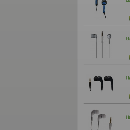
Н
Н
Н