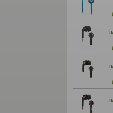
Н
Н
Н