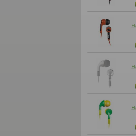
Н
Н
Н