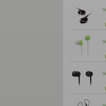
На
Н
На
На