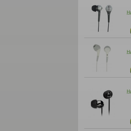
Н
Н
На