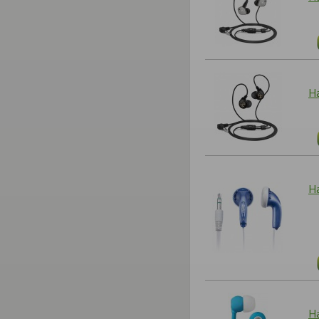
На
Н
Н