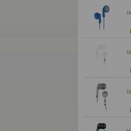
На
Н
Н
Н