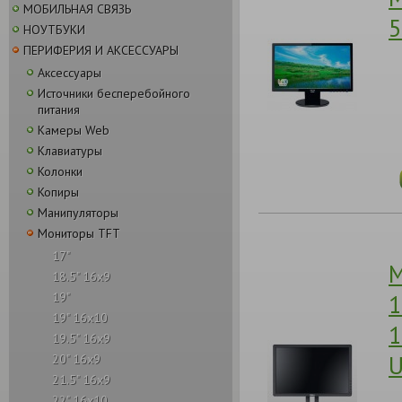
МОБИЛЬНАЯ СВЯЗЬ
5
НОУТБУКИ
ПЕРИФЕРИЯ И АКСЕССУАРЫ
Аксессуары
Источники бесперебойного
питания
Камеры Web
Клавиатуры
Колонки
Копиры
Манипуляторы
Мониторы TFT
17"
М
18.5" 16x9
1
19"
19" 16x10
1
19.5" 16x9
20" 16x9
21.5" 16x9
22" 16x10