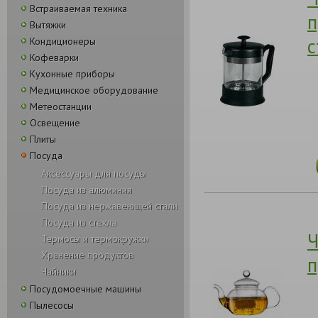
Встраиваемая техника
п
Вытяжки
с
Кондиционеры
Кофеварки
Кухонные приборы
Медицинское оборудование
Метеостанции
Освещение
Плиты
Посуда
Аксессуары для посуды
Посуда из алюминия
Посуда из нержавеющей стали
Посуда из стекла
Ч
Термосы и термокружки
Хранение продуктов
п
Чайники
Посудомоечные машины
Пылесосы