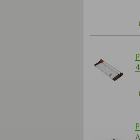
Р
4
Р
A