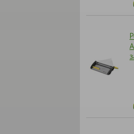
Р
A
з