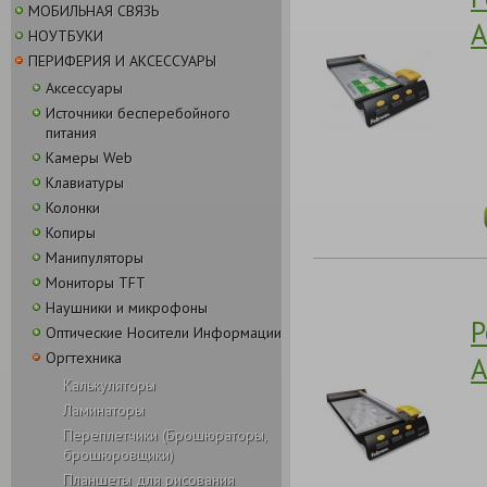
МОБИЛЬНАЯ СВЯЗЬ
A
НОУТБУКИ
ПЕРИФЕРИЯ И АКСЕССУАРЫ
Аксессуары
Источники бесперебойного
питания
Камеры Web
Клавиатуры
Колонки
Копиры
Манипуляторы
Мониторы TFT
Наушники и микрофоны
Р
Оптические Носители Информации
Оргтехника
A
Калькуляторы
Ламинаторы
Переплетчики (Брошюраторы,
брошюровщики)
Планшеты для рисования