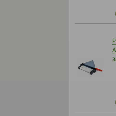
Р
A
з