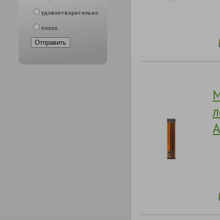
удовлетворительно
плохо
М
л
A