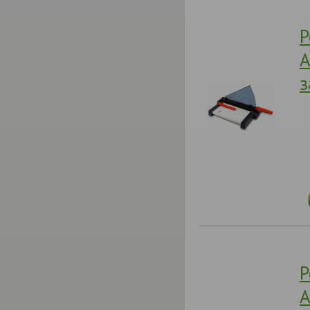
Р
A
з
Р
A