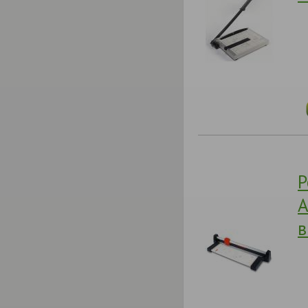
Р
A
в