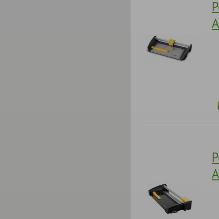
Р
A
Р
A