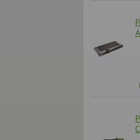
Р
A
Р
C