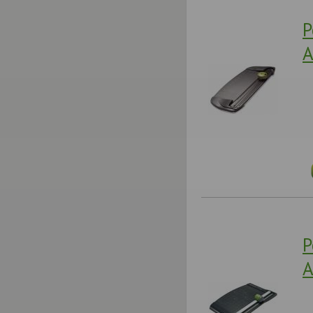
Р
A
Р
A