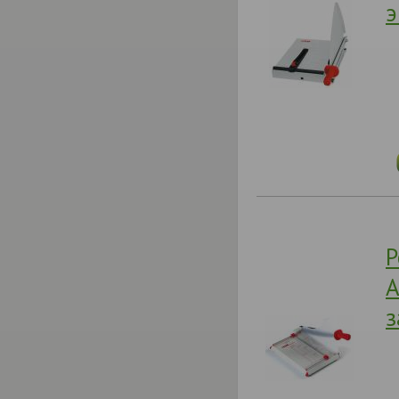
э
Р
A
з