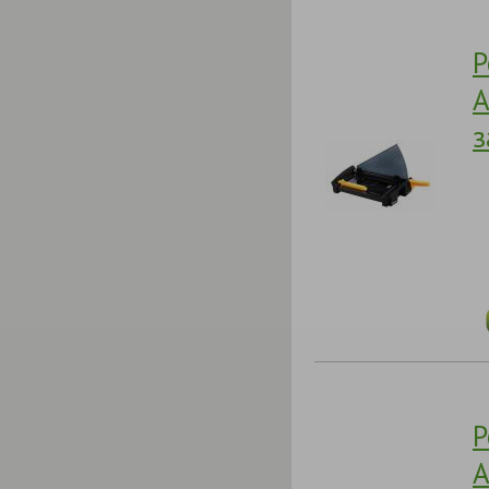
Р
A
з
Р
A