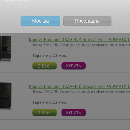
Гарантия: 12 мес.
3 793
Москва
Ярославль
Корпус Foxconn TSAA-424 black/silver 450W ATX US
Брэнд: FOXCONN, Серия (корпус): нет, Цвет оформления, основной:
Гарантия: 12 мес.
3 586
Корпус Foxconn TSAA-426 black/silver 450W ATX U
Брэнд: FOXCONN, Серия (корпус): нет, Цвет оформления, основной:
Гарантия: 12 мес.
3 586