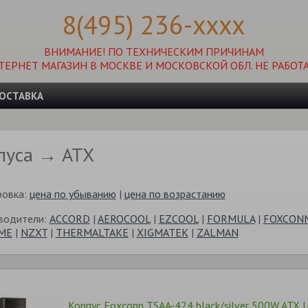
8(495) 236-xxxx
ВНИМАНИЕ! ПО ТЕХНИЧЕСКИМ ПРИЧИНАМ
ТЕРНЕТ МАГАЗИН В МОСКВЕ И МОСКОВСКОЙ ОБЛ. НЕ РАБОТА
ОСТАВКА
пуса → ATX
ровка:
цена по убыванию
|
цена по возрастанию
водители:
ACCORD
|
AEROCOOL
|
EZCOOL
|
FORMULA
|
FOXCON
ME
|
NZXT
|
THERMALTAKE
|
XIGMATEK
|
ZALMAN
Корпус Foxconn TSAA-424 black/silver 500W ATX U