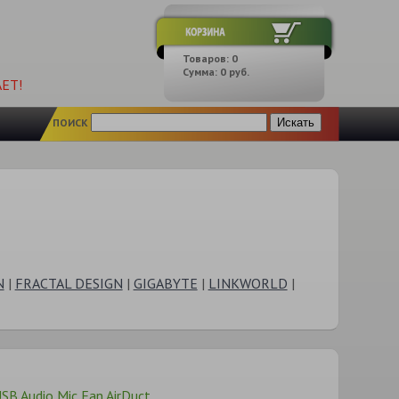
Товаров:
0
Сумма:
0
руб.
ЕТ!
ПОИСК
N
|
FRACTAL DESIGN
|
GIGABYTE
|
LINKWORLD
|
SB Audio Mic Fan AirDuct