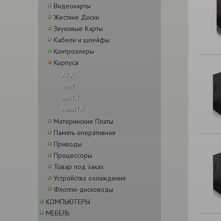
Видеокарты
Жесткие Диски
Звуковые Карты
Кабели и шлейфы
Контроллеры
Корпуса
ATX
mAT
mATX
MiniITX
Материнские Платы
Память оперативная
Приводы
Процессоры
Товар под заказ
Устройства охлаждения
Флоппи-дисководы
КОМПЬЮТЕРЫ
МЕБЕЛЬ