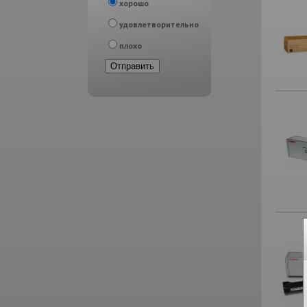
хорошо
удовлетворительно
плохо