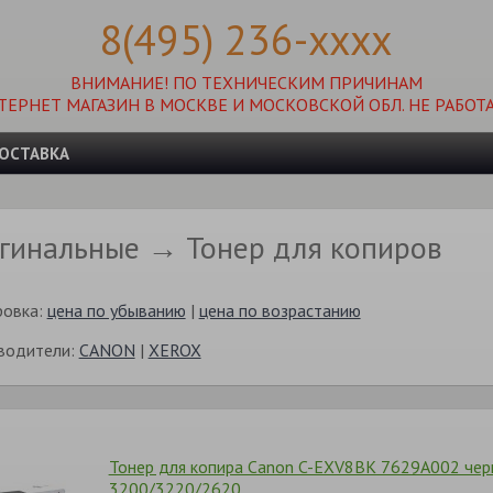
8(495) 236-xxxx
ВНИМАНИЕ! ПО ТЕХНИЧЕСКИМ ПРИЧИНАМ
ТЕРНЕТ МАГАЗИН В МОСКВЕ И МОСКОВСКОЙ ОБЛ. НЕ РАБОТА
ОСТАВКА
гинальные → Тонер для копиров
ровка:
цена по убыванию
|
цена по возрастанию
водители:
CANON
|
XEROX
Тонер для копира Canon C-EXV8BK 7629A002 черны
3200/3220/2620