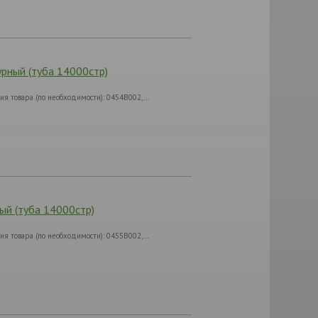
рный (туба 14000стр)
я товара (по необходимости): 0454B002,…
ый (туба 14000стр)
я товара (по необходимости): 0455B002,…