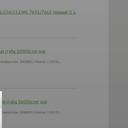
2/250/252/WC 7655/7665 Черный (2 х
й (туба 30000стр) для
оизводителя: 1069B002, Модель: C-EXV16,…
ой (туба 36000стр) для
оизводителя: 1068B002, Модель: C-EXV16,…