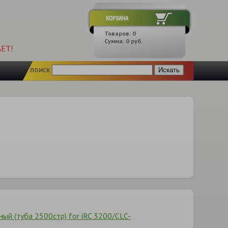
Товаров:
0
Сумма:
0
руб.
ЕТ!
ПОИСК
й (туба 2500стр) for iRC 3200/CLC-