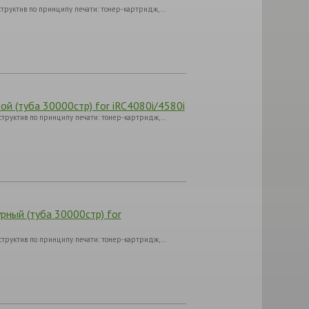
структив по принципу печати: тонер-картридж,…
й (туба 30000стр) for iRC4080i/4580i
структив по принципу печати: тонер-картридж,…
рный (туба 30000стр) for
структив по принципу печати: тонер-картридж,…