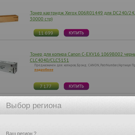
Тонер картридж Xerox 006R01449 для DC240/24
30000 стр)
11 699
Тонер для копира Canon C-EXV16 1069B002 черны
CLC4040/CLC5151
Предназначен для: копиров, Брэнд: CANON, PatrNumber/Артикул Пр
подробнее
7 177
Выбор региона
Тонер для копира Canon C-EXV16 1068B002 голуб
CLC4040/CLC5151
Предназначен для: копиров, Брэнд: CANON, PatrNumber/Артикул Пр
подробнее
Ваш регион ?