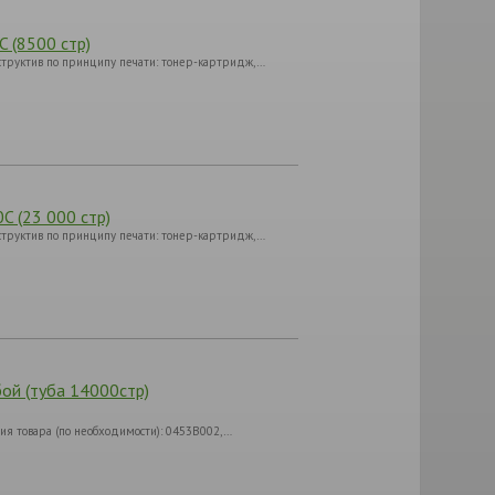
 (8500 стр)
структив по принципу печати: тонер-картридж,…
C (23 000 стр)
структив по принципу печати: тонер-картридж,…
ой (туба 14000стр)
я товара (по необходимости): 0453B002,…