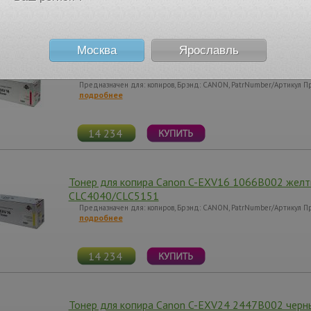
14 234
Москва
Ярославль
Тонер для копира Canon C-EXV16 1067B002 пурпу
CLC4040/CLC5151
Предназначен для: копиров, Брэнд: CANON, PatrNumber/Артикул Пр
подробнее
14 234
Тонер для копира Canon C-EXV16 1066B002 желты
CLC4040/CLC5151
Предназначен для: копиров, Брэнд: CANON, PatrNumber/Артикул Пр
подробнее
14 234
Тонер для копира Canon C-EXV24 2447B002 черны