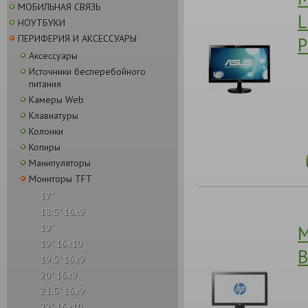
МОБИЛЬНАЯ СВЯЗЬ
L
НОУТБУКИ
ПЕРИФЕРИЯ И АКСЕССУАРЫ
P
Аксессуары
Источники бесперебойного
питания
Камеры Web
Клавиатуры
Колонки
Копиры
Манипуляторы
Мониторы TFT
17"
18.5" 16x9
М
19"
19" 16x10
B
19.5" 16x9
20" 16x9
21.5" 16x9
22" 16x10