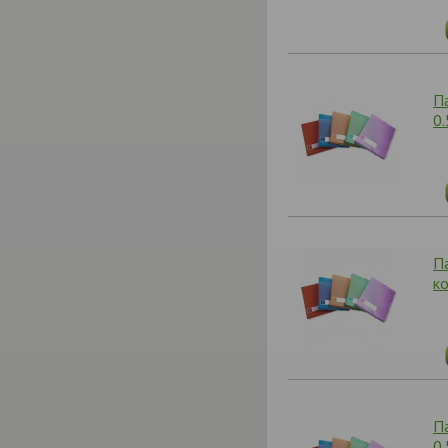
П
0
П
к
П
0