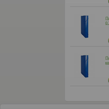
П
0
П
к