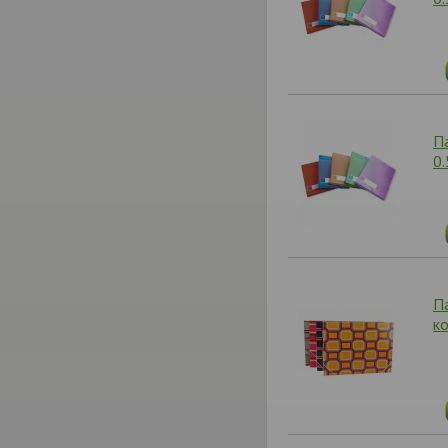
П
0
П
к