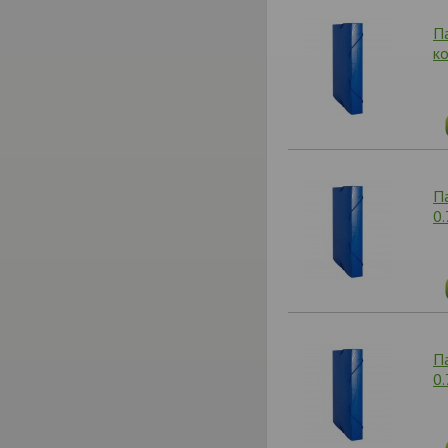
П
к
П
0
П
0