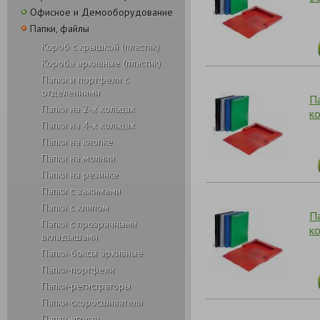
Офисное и Демооборудование
Папки, файлы
Короб с крышкой (пластик)
Короба архивные (пластик)
Папки и портфели с
отделениями
П
Папки на 2-х кольцах
к
Папки на 4-х кольцах
Папки на кнопке
Папки на молнии
Папки на резинке
Папки с зажимами
Папки с клипом
П
Папки с прозрачными
к
вкладышами
Папки-боксы архивные
Папки-портфели
Папки-регистраторы
Папки-скоросшиватели
Папки-уголки