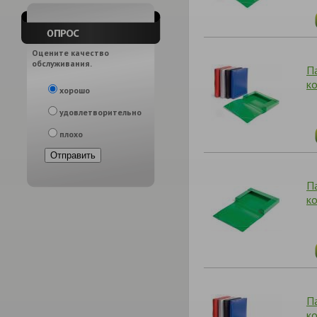
Оцените качество
обслуживания.
П
к
хорошо
удовлетворительно
плохо
П
к
П
к