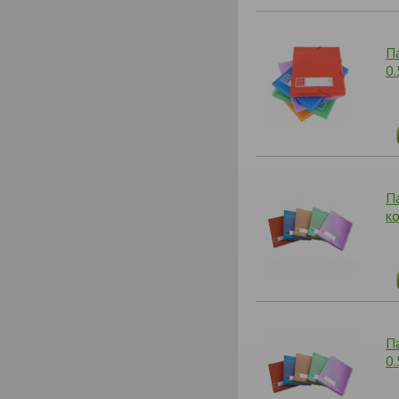
П
0
П
к
П
0