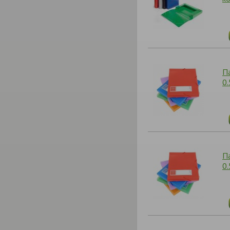
П
0
П
0