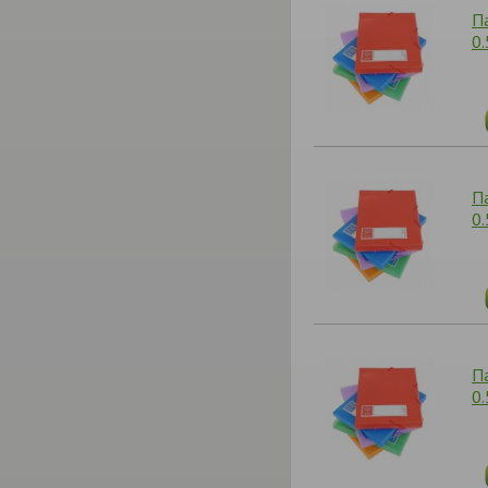
П
0
П
0
П
0