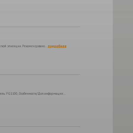
подробнее
мягкой эпиляции. Рекомендовано…
ель: FG1100, Особенности/Доп.информация:…