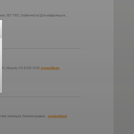
ель: SE7 7931, Особенности/Доп.информация:…
подробнее
NIC, Модель: ES-EU10-V520
подробнее
мягкой эпиляции. Рекомендовано…