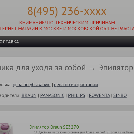
8(495) 236-xxxx
ВНИМАНИЕ! ПО ТЕХНИЧЕСКИМ ПРИЧИНАМ
ТЕРНЕТ МАГАЗИН В МОСКВЕ И МОСКОВСКОЙ ОБЛ. НЕ РАБОТА
ОСТАВКА
ника для ухода за собой → Эпилято
ровка:
цена по убыванию
|
цена по возрастанию
водители:
BRAUN
|
PANASONIC
|
PHILIPS
|
ROWENTA
|
SINBO
Эпилятор Braun SE3270
1!: Двойная массажная система для более мягкой, 2!: эпиляции. Ре