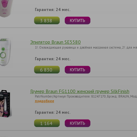
Гарантия: 24 мес.
3 838
Эпилятор Braun SE5580
1!: Охлаждающая рукавица и двойная массажная системa, 2!: для 
Гарантия: 24 мес.
6 830
Грумер Braun FG1100 женский грумер SilkFinish
PatrNumber/Артикул Производителя: 81247170, Брэнд: BRAUN, Мод
подробнее
Гарантия: 24 мес.
1 164