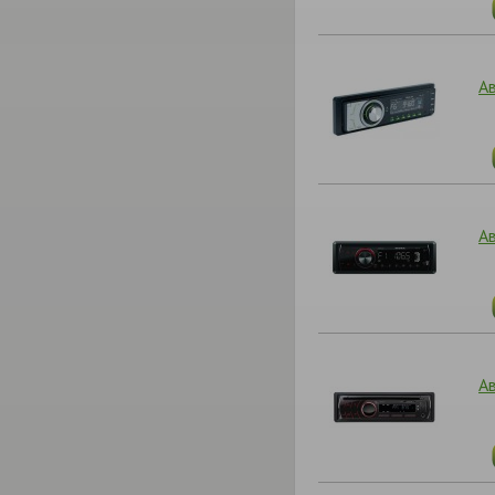
А
А
А