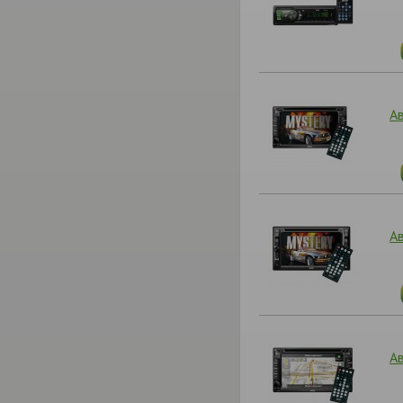
А
А
А