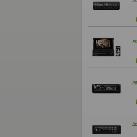
А
А
А