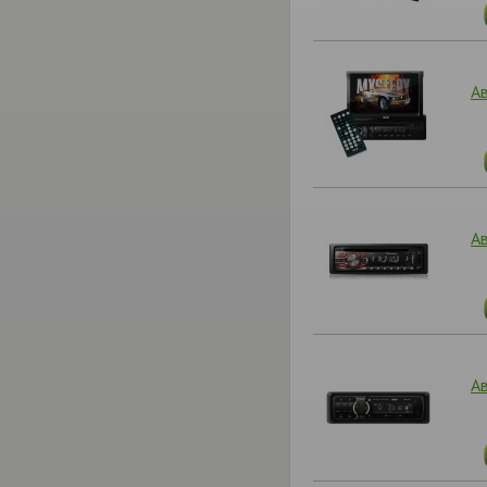
А
А
А