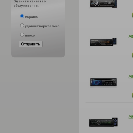
Оцените качество
обслуживания.
хорошо
удовлетворительно
А
плохо
А
А