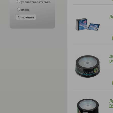
удовлетворительно
плохо
Д
Д
D
Д
D