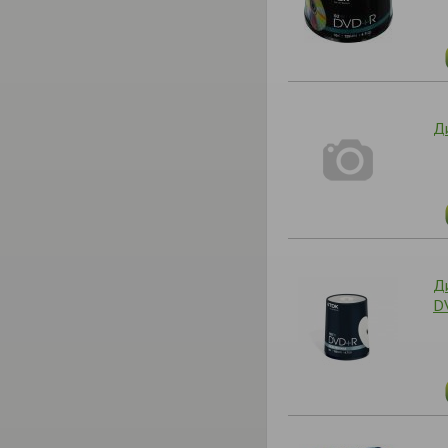
Ди
Ди
D