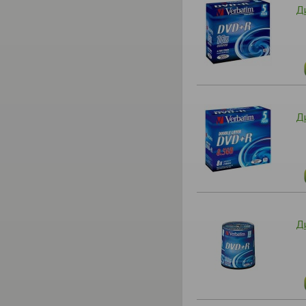
Ди
Д
Д