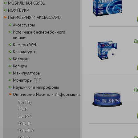
МОБИЛЬНАЯ СВЯЗЬ
НОУТБУКИ
ПЕРИФЕРИЯ И АКСЕССУАРЫ
Аксессуары
Источники бесперебойного
питания
Ди
Камеры Web
Клавиатуры
Колонки
Копиры
Манипуляторы
Мониторы TFT
Наушники и микрофоны
Д
Оптические Носители Информации
Blu Ray
CD-R
CD-RW
DVD+R
DVD+RW
Д
DVD-R