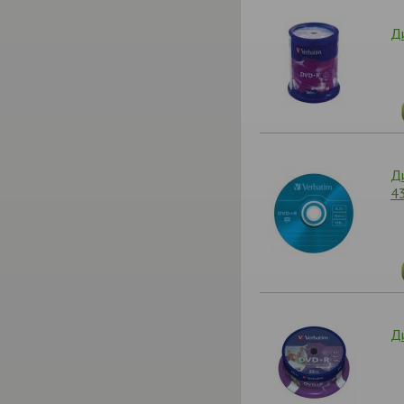
Ди
Ди
4
Ди