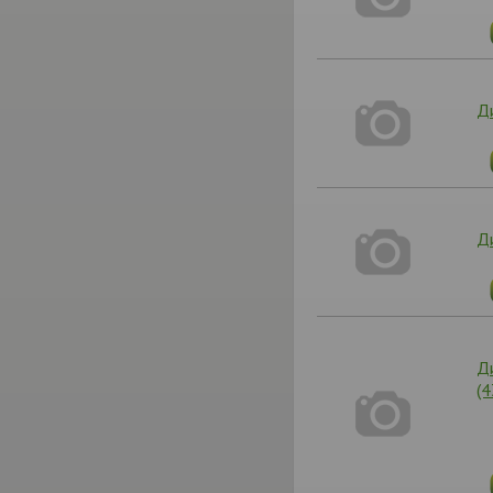
Ди
Д
Ди
(