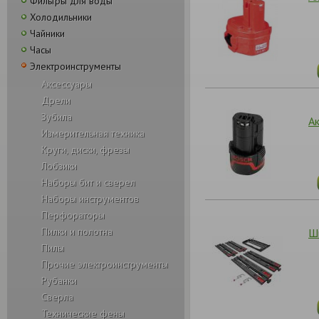
Фильтры для воды
Холодильники
Чайники
Часы
Электроинструменты
Аксессуары
Дрели
Зубила
Ак
Измерительная техника
Круги, диски, фрезы
Лобзики
Наборы бит и сверел
Наборы инструментов
Перфораторы
Пилки и полотна
Ш
Пилы
Прочие электроинструменты
Рубанки
Сверла
Технические фены