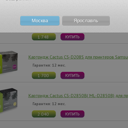
Картридж Cactus CS-D205S для принтеров SAM
,2000стр
Москва
Ярославль
Гарантия: 12 мес.
1 748
Картридж Cactus CS-D208S для принтеров Sams
Гарантия: 12 мес.
1 700
Картридж Cactus CS-D2850B( ML-D2850B) для пр
Гарантия: 12 мес.
2 040