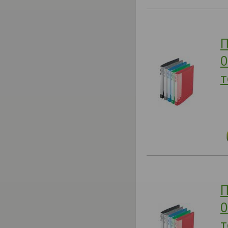
П
0
т
П
0
т