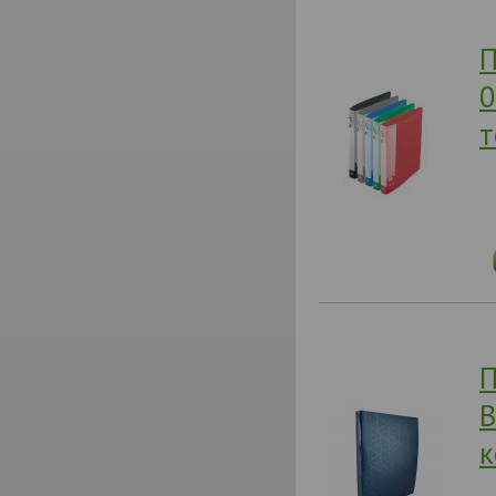
П
0
т
П
B
к