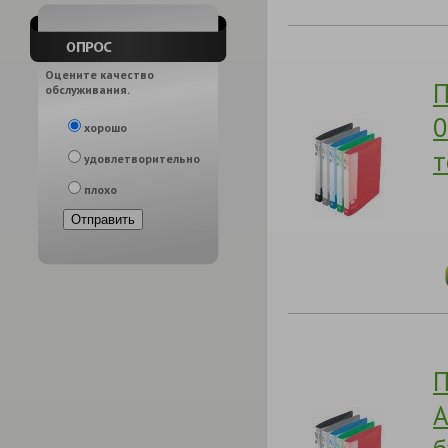
Оцените качество
П
обслуживания.
0
хорошо
т
удовлетворительно
плохо
П
А