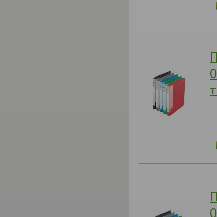
П
0
т
П
0