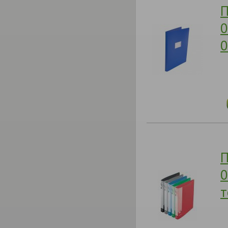
П
0
0
П
0
т