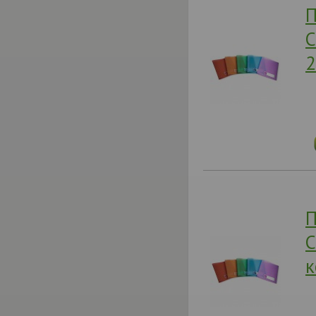
П
C
2
П
C
к