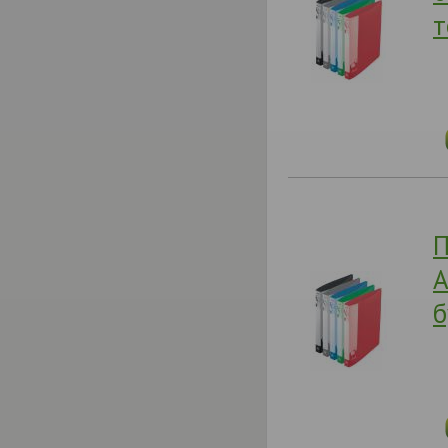
т
П
А
б