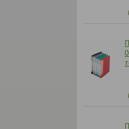
П
0
т
П