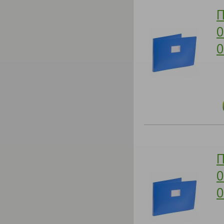
П
0
0
П
0
0