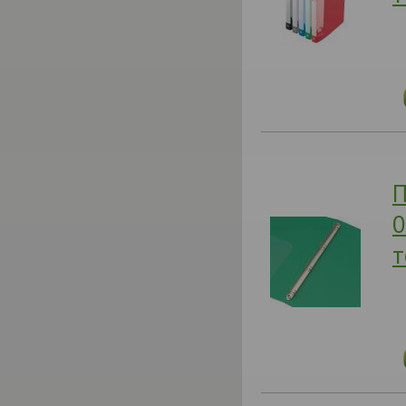
П
0
т