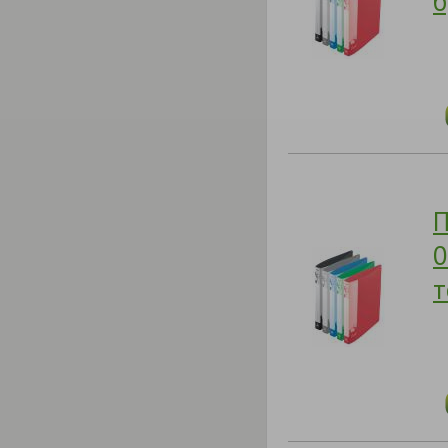
б
П
0
т