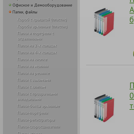
Офисное и Демооборудование
А
Папки, файлы
б
Короб с крышкой (пластик)
Короба архивные (пластик)
Папки и портфели с
отделениями
Папки на 2-х кольцах
Папки на 4-х кольцах
Папки на кнопке
Папки на молнии
Папки на резинке
Папки с зажимами
П
Папки с клипом
0
Папки с прозрачными
вкладышами
т
Папки-боксы архивные
Папки-портфели
Папки-регистраторы
Папки-скоросшиватели
Папки-уголки