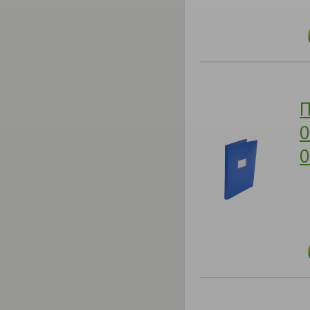
П
0
0