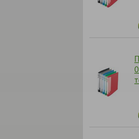
П
0
т