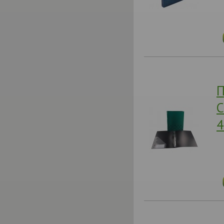
П
C
4