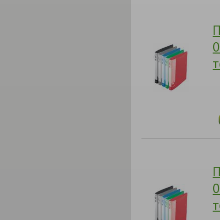
П
0
т
П
0
т