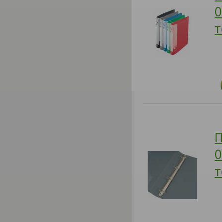
0
т
П
0
т