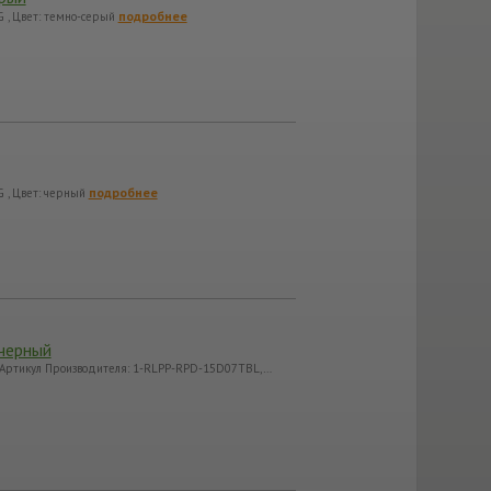
подробнее
 , Цвет: темно-серый
подробнее
 , Цвет: черный
черный
/Артикул Производителя: 1-RLPP-RPD-15D07TBL,…