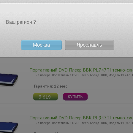
5 510
Ваш регион ?
Портативный DVD Плеер Supra SDTV-916UT черн
Гарантия: 12 мес.
Москва
Ярославль
5 556
Портативный DVD Плеер BBK PL747TI темно-си
Тип плеера: Портативный DVD Плеер, Брэнд: BBK, Модель: PL747TI
Гарантия: 12 мес.
3 619
Портативный DVD Плеер BBK PL947TI темно-си
Тип плеера: Портативный DVD Плеер, Брэнд: BBK, Модель: PL947TI