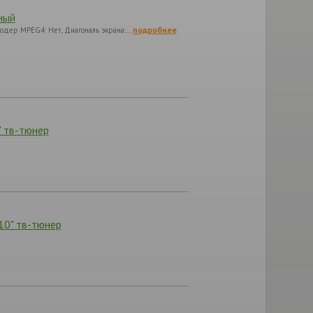
ный
подробнее
Декодер MPEG4: Нет, Диагональ экрана:…
 тв-тюнер
0" тв-тюнер