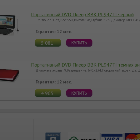
Портативный DVD Плеер BBK PL947TI черный
FM-тюнер: Нет, Вес: 950, Высота: 38, Глубина: 173, Декодер MPEG4:
Гарантия: 12 мес.
5 081
Портативный DVD Плеер BBK PL947TI темная в
Диагональ экрана: 9, Разрешение: 640x234, Поворотный экран: Да,
Гарантия: 12 мес.
4 965