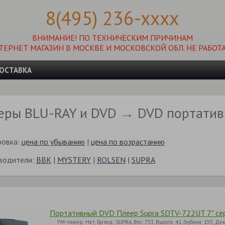
8(495) 236-xxxx
ВНИМАНИЕ! ПО ТЕХНИЧЕСКИМ ПРИЧИНАМ
ТЕРНЕТ МАГАЗИН В МОСКВЕ И МОСКОВСКОЙ ОБЛ. НЕ РАБОТА
ОСТАВКА
еры BLU-RAY и DVD → DVD портати
ровка:
цена по убыванию
|
цена по возрастанию
водители:
BBK
|
MYSTERY
|
ROLSEN
|
SUPRA
Портативный DVD Плеер Supra SDTV-722UT 7" се
FM-тюнер: Нет, Брэнд: SUPRA, Вес: 753, Высота: 41, Глубина: 155, 