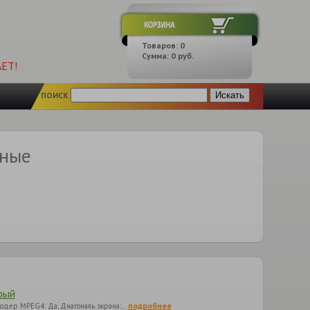
Товаров:
0
Сумма:
0
руб.
ЕТ!
ПОИСК
вные
рый
подробнее
Декодер MPEG4: Да, Диагональ экрана:…