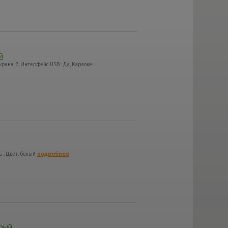
й
ана: 7, Интерфейс USB: Да, Караоке:…
подробнее
 , Цвет: белый
рый