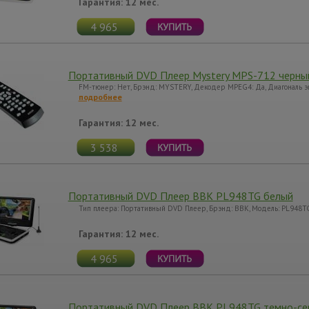
Гарантия: 12 мес.
4 965
Портативный DVD Плеер Mystery MPS-712 черны
FM-тюнер: Нет, Брэнд: MYSTERY, Декодер MPEG4: Да, Диагональ экр
подробнее
Гарантия: 12 мес.
3 538
Портативный DVD Плеер BBK PL948TG белый
Тип плеера: Портативный DVD Плеер, Брэнд: BBK, Модель: PL948TG
Гарантия: 12 мес.
4 965
Портативный DVD Плеер BBK PL948TG темно-се