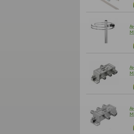
А
М
А
М
А
М