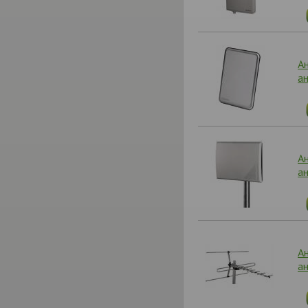
А
а
А
а
А
а