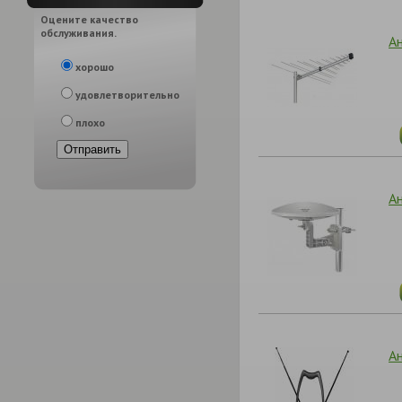
Оцените качество
обслуживания.
А
хорошо
удовлетворительно
плохо
А
А