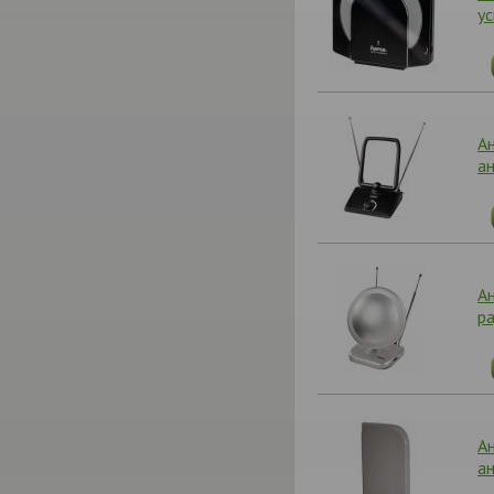
у
А
а
А
р
А
а