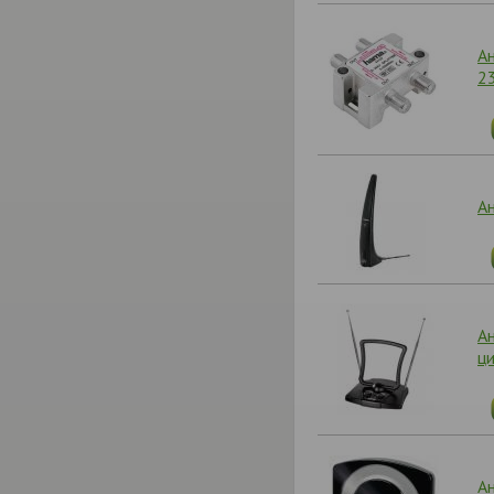
Ан
2
А
А
ц
А