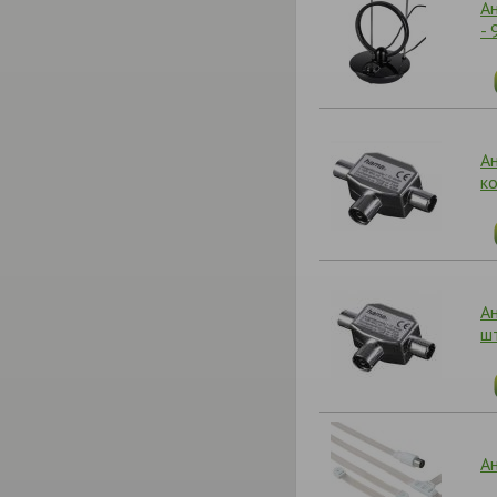
А
- 
Ан
к
А
шт
А