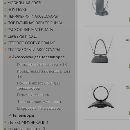
МОБИЛЬНАЯ СВЯЗЬ
НОУТБУКИ
ПЕРИФЕРИЯ И АКСЕССУАРЫ
ПОРТАТИВНАЯ ЭЛЕКТРОНИКА
РАСХОДНЫЕ МАТЕРИАЛЫ
СЕРВЕРЫ И СХД
А
СЕТЕВОЕ ОБОРУДОВАНИЕ
ТЕЛЕВИЗОРЫ И АКСЕССУАРЫ
Аксессуары для телевизоров
Комплекты спутникового ТВ
Кронштейны и подставки для
ТВ
Прочие аксессуары для
А
телевизоров
Пульты ДУ и чехлы
Телевизионные Антенны
Цифровые ТВ ресиверы
Телевизоры
ТЕЛЕКОММУНИКАЦИИ
ТОВАРЫ ДЛЯ ДЕТЕЙ