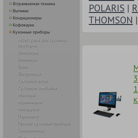
Встраиваемая техника
POLARIS
|
R
Вытяжки
THOMSON
Кондиционеры
Кофеварки
Кухонные приборы
Аксессуары для кухонных
приборов
Блендеры
Блинницы
М
Гриль
Йогуртницы
3
Кухонные весы
1
Кухонные комбайны
Миксеры
к
Мультиварки
Мясорубки
Пароварки
Прочие кухонные приборы
Сендвичницы
Соковыжималки