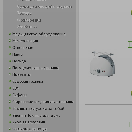
Сушки для овощей и фруктов
Тостеры
Фритюрницы
Хлебопечи
Медицинское оборудование
Метеостанции
Т
Освещение
Плиты
Посуда
Посудомоечные машины
Пылесосы
Садовая техника
СВЧ
Сифоны
Стиральные и сушильные машины
Техника для ухода за собой
Утюги и Техника для дома
Т
Уход за волосами
Фильтры для воды