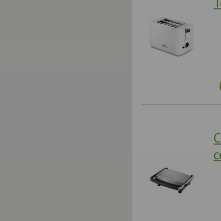
Т
С
с