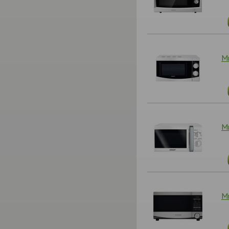
Ми
Ми
М