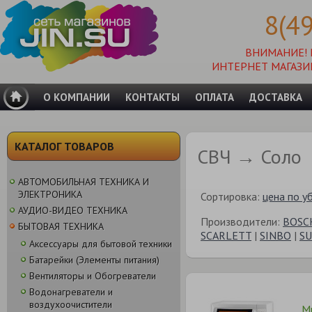
8(4
ВНИМАНИЕ!
ИНТЕРНЕТ МАГАЗИ
О КОМПАНИИ
КОНТАКТЫ
ОПЛАТА
ДОСТАВКА
КАТАЛОГ ТОВАРОВ
СВЧ → Соло
АВТОМОБИЛЬНАЯ ТЕХНИКА И
ЭЛЕКТРОНИКА
Сортировка:
цена по у
АУДИО-ВИДЕО ТЕХНИКА
Производители:
BOSC
БЫТОВАЯ ТЕХНИКА
SCARLETT
|
SINBO
|
S
Аксессуары для бытовой техники
Батарейки (Элементы питания)
Вентиляторы и Обогреватели
Водонагреватели и
воздухоочистители
М