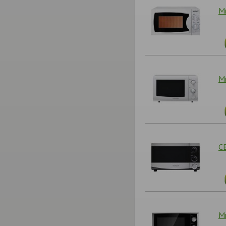
М
М
С
М