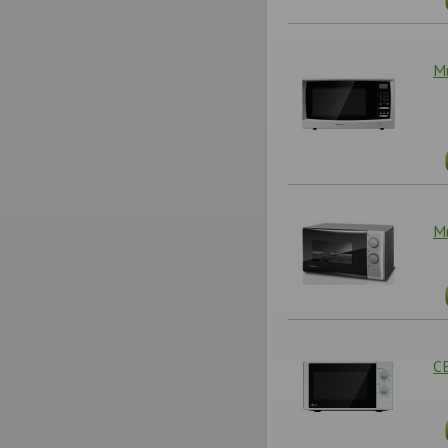
М
М
С