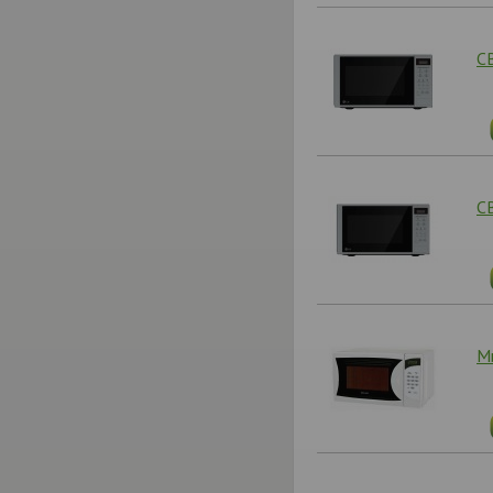
С
С
М