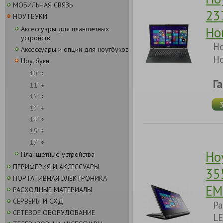
МОБИЛЬНАЯ СВЯЗЬ
23
НОУТБУКИ
Ho
Аксессуары для планшетных
устройств
Но
Аксессуары и опции для ноутбуков
Но
Ноутбуки
10" +
Г
11" +
12" +
13" +
14" +
15" +
17" +
Но
Планшетные устройства
ПЕРИФЕРИЯ И АКСЕССУАРЫ
35
ПОРТАТИВНАЯ ЭЛЕКТРОНИКА
EM
РАСХОДНЫЕ МАТЕРИАЛЫ
СЕРВЕРЫ И СХД
Pa
СЕТЕВОЕ ОБОРУДОВАНИЕ
LE