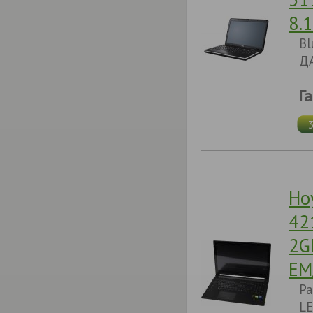
8.
Bl
ДА
Г
Но
42
2G
EM
Pa
LE