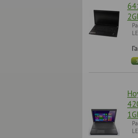
64
2G
Pa
LE
Г
Но
42
1G
Pa
LE