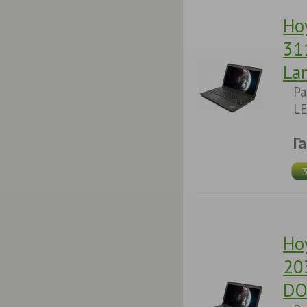
Но
31
La
Pa
LE
Г
Но
20
DO