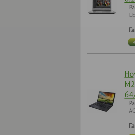
Pa
LE
Г
Но
M2
64
Pa
AC
Г