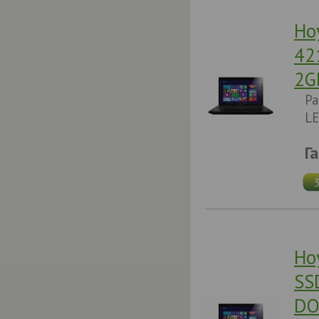
Но
42
2G
Pa
LE
Г
Но
SS
DO