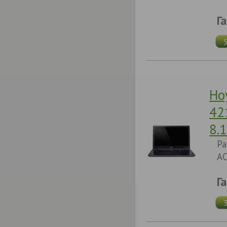
Г
Но
42
8.
Pa
AC
Г