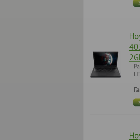
Но
40
2G
Pa
LE
Г
Но