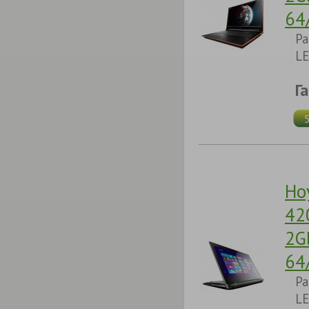
64
Pa
LE
Г
Но
42
2G
64
Pa
LE