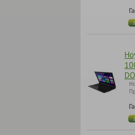
Г
Но
10
DO
Но
П
Г