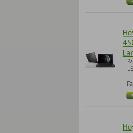
Но
45
La
Pa
LE
Г
Но