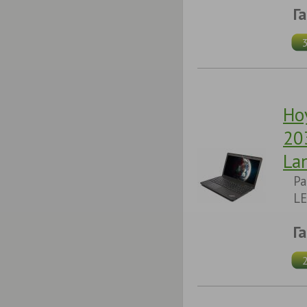
Г
Но
20
La
Pa
LE
Г