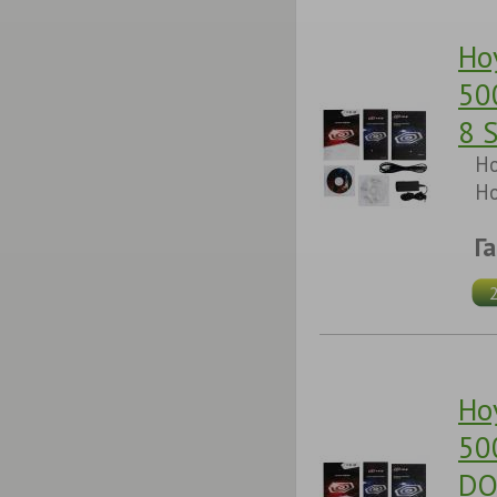
Но
50
8 
Но
Но
Г
Но
50
DO