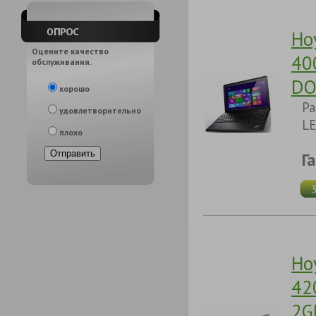
Но
Оцените качество
40
обслуживания.
DO
хорошо
Pa
удовлетворительно
LE
плохо
Г
Но
42
2G