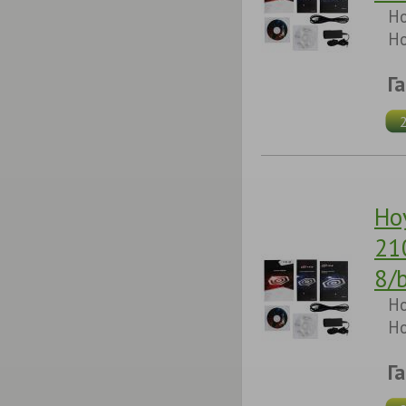
Но
Но
Г
Но
21
8/
Но
Но
Г