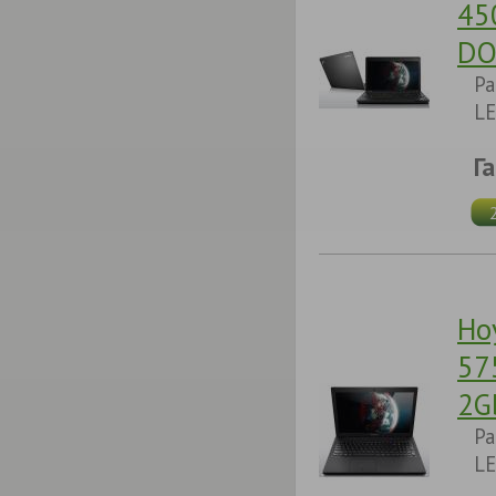
45
DO
Pa
LE
Г
Но
57
2G
Pa
LE