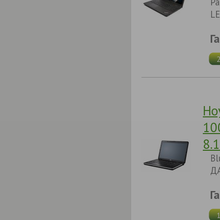
Pa
LE
Г
Но
10
8.
Bl
ДА
Г