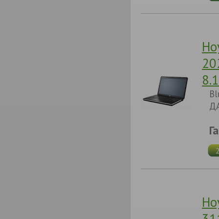
Но
20
8.
Bl
ДА
Г
Но
31