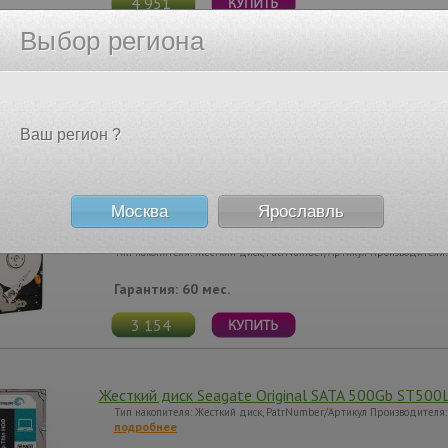
4 951
Выбор региона
Жесткий диск WD Original SATA-III 1Tb WD10JPVX 
Тип накопителя: Жесткий диск, PatrNumber/Артикул Производителя
Гарантия: 24 мес.
Ваш регион ?
3 930
Москва
Ярославль
Жесткий диск WD Original SATA-III 320Gb WD3200
Тип накопителя: Жесткий диск, PatrNumber/Артикул Производител
Гарантия: 60 мес.
3 154
Жесткий диск Seagate Original SATA 500Gb ST500
Тип накопителя: Жесткий диск, PatrNumber/Артикул Производителя
подробнее