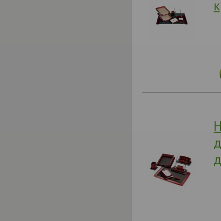
к
Н
д
д