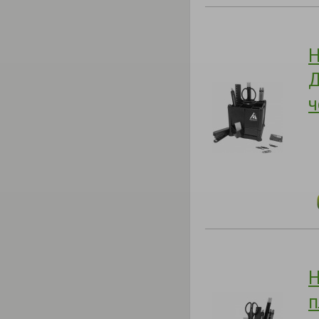
Н
Д
ч
Н
п