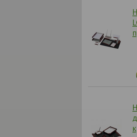
Н
L
п
Н
д
к