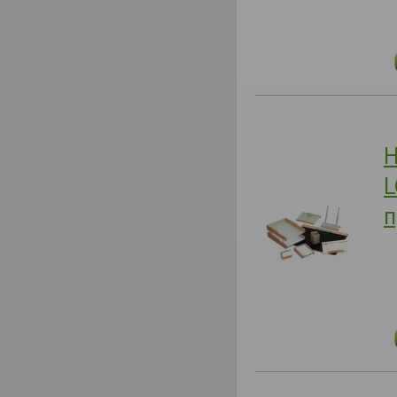
Н
L
п