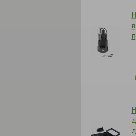
Н
в
п
Н
д
д