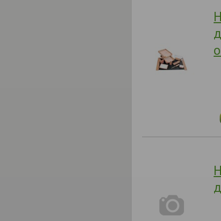
Н
д
о
Н
д