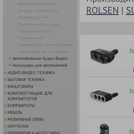
Видеорегистраторы
ROLSEN
|
S
Камеры заднего вида
Модуляторы FM
Парковочные радары
Радар-детекторы
Радиостанции
Сигнализации автомобильные
Р
Телевизоры автомобильные
Автомобильное Аудио-Видео
Аксессуары для автомобилей
АУДИО-ВИДЕО ТЕХНИКА
БЫТОВАЯ ТЕХНИКА
КАНЦТОВАРЫ
Р
КОМПЛЕКТУЮЩИЕ ДЛЯ
КОМПЬЮТЕРОВ
КОМПЬЮТЕРЫ
МЕБЕЛЬ
МОБИЛЬНАЯ СВЯЗЬ
НОУТБУКИ
Ра
ПЕРИФЕРИЯ И АКСЕССУАРЫ