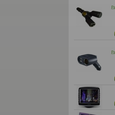
Ра
Ра