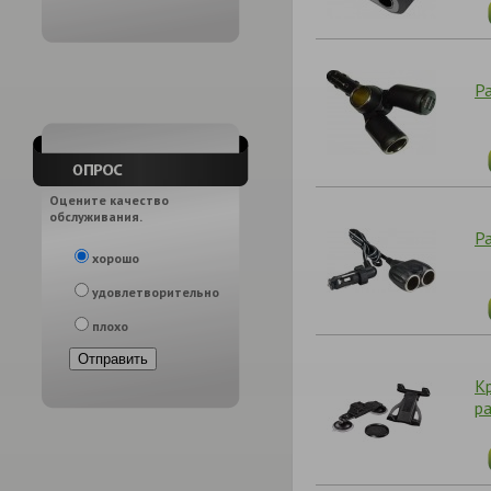
Ра
Оцените качество
обслуживания.
Ра
хорошо
удовлетворительно
плохо
К
ра