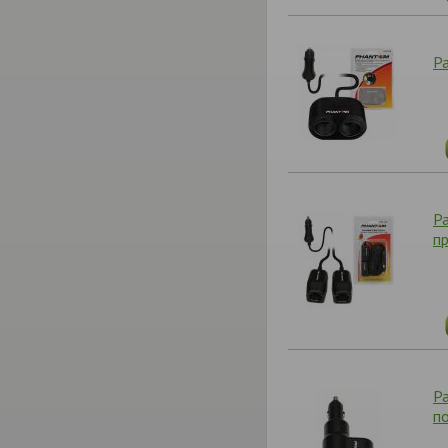
Р
Р
п
Р
п