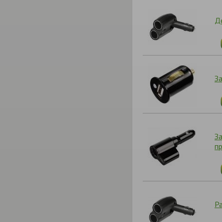
Д
З
З
п
Ра