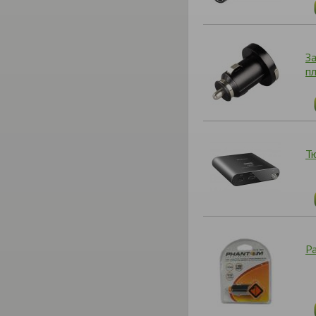
З
п
Т
Р