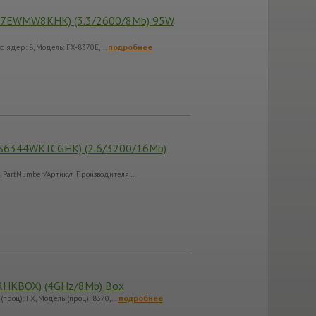
37EWMW8KHK) (3.3/2600/8Mb) 95W
подробнее
во ядер: 8, Модель: FX-8370E,…
OS6344WKTCGHK) (2.6/3200/16Mb)
4, PartNumber/Артикул Производителя:…
RHKBOX) (4GHz/8Mb) Box
подробнее
проц): FX, Модель (проц): 8370,…