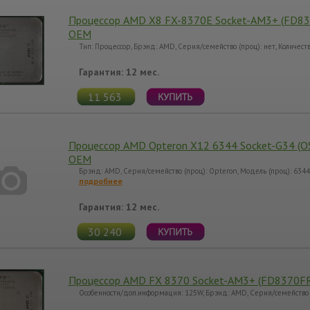
Процессор AMD X8 FX-8370E Socket-AM3+ (FD8
OEM
Тип: Процессор, Брэнд: AMD, Серия/семейство (проц): нет, Количест
Гарантия: 12 мес.
11 563
Процессор AMD Opteron X12 6344 Socket-G34 (
OEM
Брэнд: AMD, Серия/семейство (проц): Opteron, Модель (проц): 634
подробнее
Гарантия: 12 мес.
30 240
Процессор AMD FX 8370 Socket-AM3+ (FD8370F
Особенности/доп.информация: 125W, Брэнд: AMD, Серия/семейство (