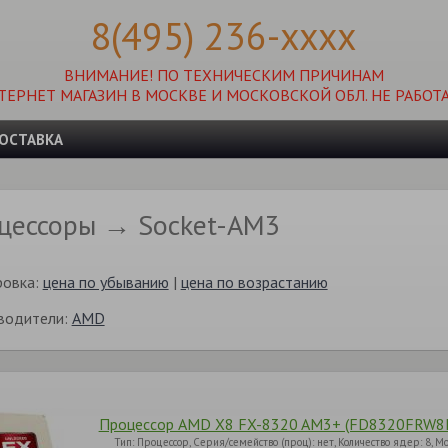
8(495) 236-xxxx
ВНИМАНИЕ! ПО ТЕХНИЧЕСКИМ ПРИЧИНАМ
ТЕРНЕТ МАГАЗИН В МОСКВЕ И МОСКОВСКОЙ ОБЛ. НЕ РАБОТА
ОСТАВКА
цессоры → Socket-AM3
ровка:
цена по убыванию
|
цена по возрастанию
водители:
AMD
Процессор AMD X8 FX-8320 AM3+ (FD8320FRW8K
Тип: Процессор, Серия/семейство (проц): нет, Количество ядер: 8, М