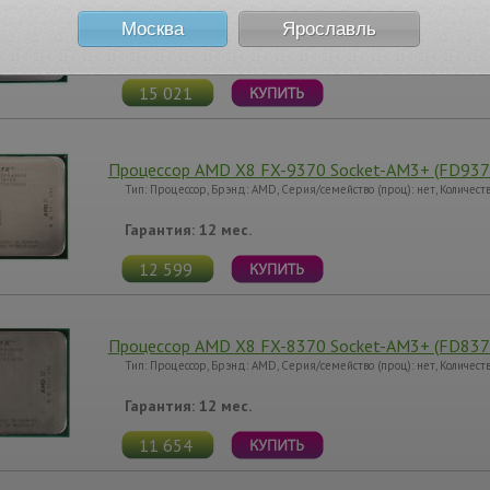
Тип: Процессор, Брэнд: AMD, Серия/семейство (проц): нет, Количест
Москва
Ярославль
Гарантия: 12 мес.
15 021
Процессор AMD X8 FX-9370 Socket-AM3+ (FD93
Тип: Процессор, Брэнд: AMD, Серия/семейство (проц): нет, Количест
Гарантия: 12 мес.
12 599
Процессор AMD X8 FX-8370 Socket-AM3+ (FD83
Тип: Процессор, Брэнд: AMD, Серия/семейство (проц): нет, Количест
Гарантия: 12 мес.
11 654