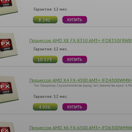
Гарантия: 12 мес.
8 242
Процессор AMD X8 FX-8350 AM3+ (FD8350FRW8K
Гарантия: 12 мес.
10 573
Процессор AMD X4 FX-4300 AM3+ (FD4300WMW4
Тип: Процессор, Серия/семейство (проц): нет, Количество ядер: 4, М
Гарантия: 12 мес.
4 936
Процессор AMD X6 FX-6300 AM3+ (FD6300WMW6