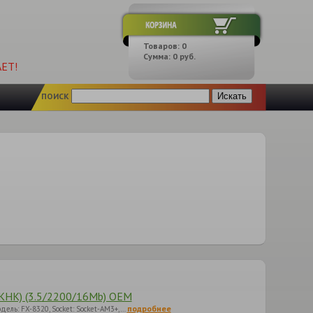
Товаров:
0
Сумма:
0
руб.
ЕТ!
ПОИСК
HK) (3.5/2200/16Mb) OEM
подробнее
одель: FX-8320, Socket: Socket-AM3+,…