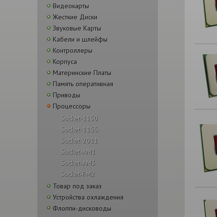
Видеокарты
Жесткие Диски
Звуковые Карты
Кабели и шлейфы
Контроллеры
Корпуса
Материнские Платы
Память оперативная
Приводы
Процессоры
Socket-1150
Socket-1155
Socket-2011
Socket-AM1
Socket-AM3
Socket-FM2
Товар под заказ
Устройства охлаждения
Флоппи-дисководы