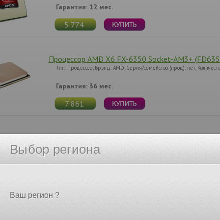
Гарантия: 12 мес.
5 774
Процессор AMD X6 FX-6350 Socket-AM3+ (FD635
Тип: Процессор, Брэнд: AMD, Серия/семейство (проц): нет, Количест
Гарантия: 36 мес.
7 861
Процессор AMD X4 FX-4350 Socket-AM3+ (FD43
Выбор региона
Тип: Процессор, Брэнд: AMD, Серия/семейство (проц): нет, Количест
Гарантия: 36 мес.
5 667
Ваш регион ?
Процессор AMD X8 FX-9590 Socket-AM3+ (FD95