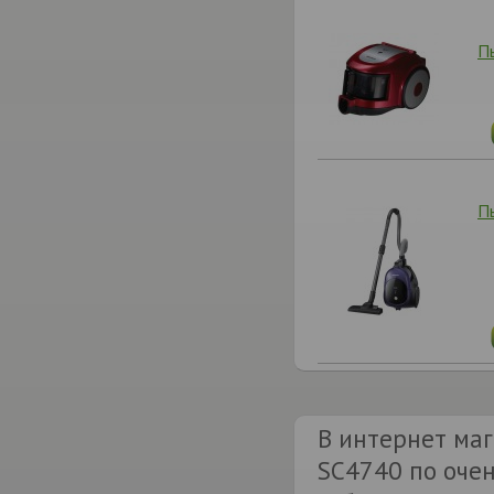
П
П
В интернет маг
SC4740 по очен