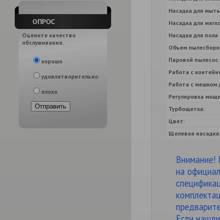
Насадка для мыть
Насадка для мягк
Оцените качество
Насадка для пола 
обслуживания.
Объем пылесборн
Паровой пылесос:
хорошо
Работа с контейн
удовлетворительно
Работа с мешком 
плохо
Регулировка мощн
Турбощеткa:
Цвет:
Щелевая насадка
Внимание! 
на официал
спецификац
комплектац
предварите
Если нашли