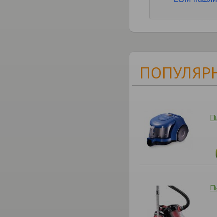
ПОПУЛЯРН
П
П