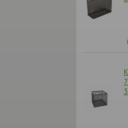
К
7
3