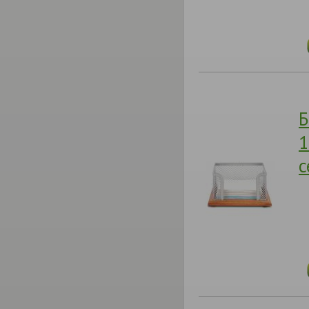
Б
1
с