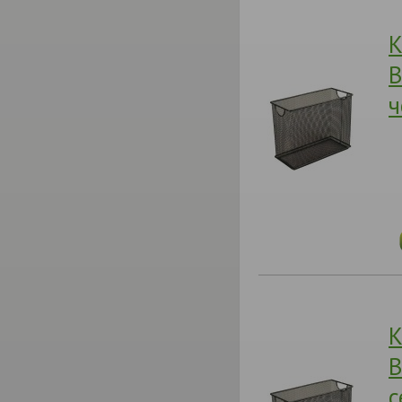
К
B
ч
К
B
с