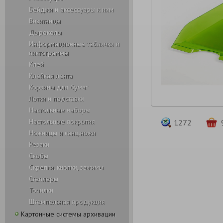
Бейджи и аксесcуары к ним
Визитницы
Дыроколы
Информационные таблички и
пиктограммы
Клей
Клейкая лента
Корзины для бумаг
Лотки и подставки
Настольные наборы
Настольные покрытия
1272
Ножницы и канц.ножи
Резаки
Скобы
Скрепки, кнопки, зажимы
Степлеры
Точилки
Штемпельная продукция
Картонные системы архивации