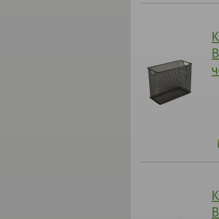
К
B
ч
К
B