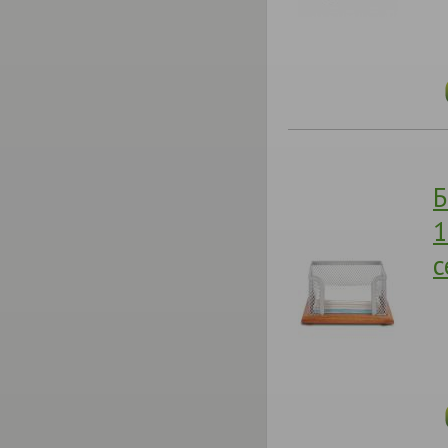
Б
1
с