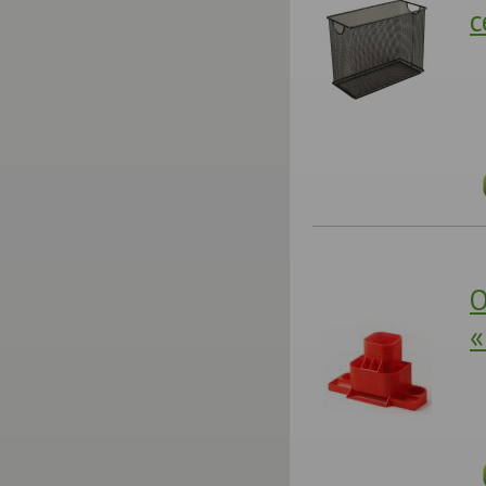
с
О
«