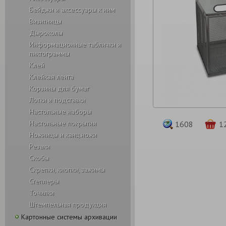
Бейджи и аксесcуары к ним
Визитницы
Дыроколы
Информационные таблички и
пиктограммы
Клей
Клейкая лента
Корзины для бумаг
Лотки и подставки
Настольные наборы
Настольные покрытия
1608
1
Ножницы и канц.ножи
Резаки
Скобы
Скрепки, кнопки, зажимы
Степлеры
Точилки
Штемпельная продукция
Картонные системы архивации