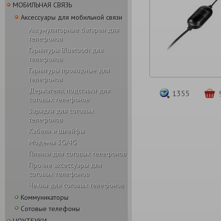
МОБИЛЬНАЯ СВЯЗЬ
Аксессуары для мобильной связи
Аккумуляторные батареи для
телефонов
Гарнитуры Bluetooth для
телефонов
Гарнитуры проводные для
телефонов
Держатели, подставки для
1355
сотовых телефонов
Зарядки для сотовых
телефонов
Кабели и шлейфы
Модемы 3G/4G
Пленки для сотовых телефонов
Прочие аксессуары для
сотовых телефонов
Чехлы для сотовых телефонов
Коммуникаторы
Сотовые телефоны