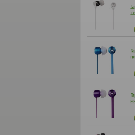
Г
т
Г
пл
Га
м