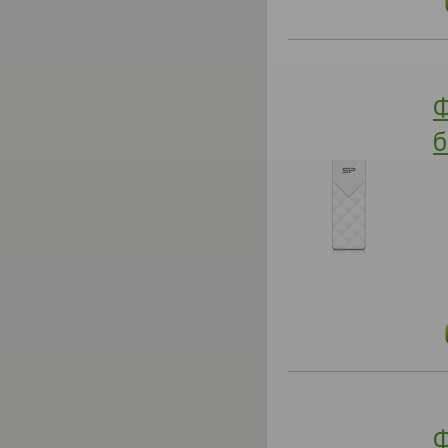
Ф
б
Ф