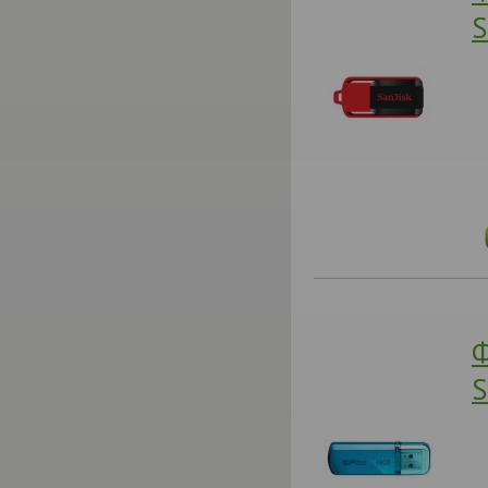
S
Ф
S