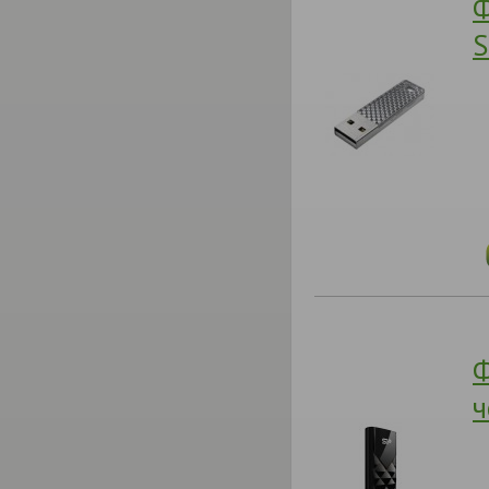
Ф
S
Ф
ч