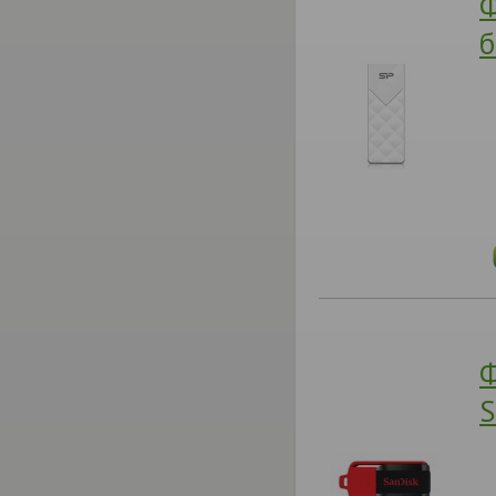
Ф
б
Ф
S