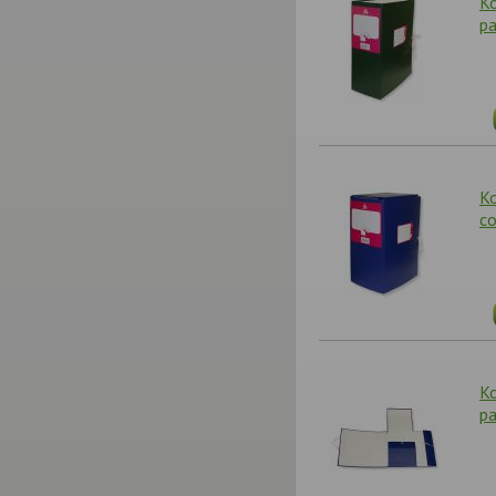
К
р
К
с
К
р