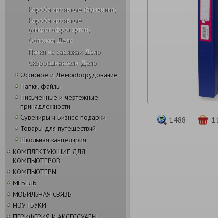
Короба архивные (бумвинил)
Короба архивные
(микрогофрокартон)
Обложка Дело
Папки на завязках Дело
Скоросшиватели Дело
Офисное и Демооборудование
Папки, файлы
Письменные и чертежные
принадлежности
Сувениры и Бизнес-подарки
1488
1
Товары для путешествий
Школьная канцелярия
КОМПЛЕКТУЮЩИЕ ДЛЯ
КОМПЬЮТЕРОВ
КОМПЬЮТЕРЫ
МЕБЕЛЬ
МОБИЛЬНАЯ СВЯЗЬ
НОУТБУКИ
ПЕРИФЕРИЯ И АКСЕССУАРЫ