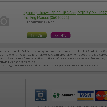
адаптер Huawei SP FC HBA Card,PCIE 2.0 X4-107
Int, Eng Manual (06030221)
Гарантия: 12 мес.
35 476
нет магазине JIN.SU Вы можете купить адаптер Huawei DP FC HBA Card,PCIE 2.0 X
20) по очень низкой цене, а так же заказать доставку или забрать товар сам
овской карте или банковской картой на сайте интернет-магазина. Более подр
ствующих разделах сайта.
ары представленные на сайте для которых указана цена есть в наличии.
Copyright © 2012-2015 Все права защищены.Любое использование