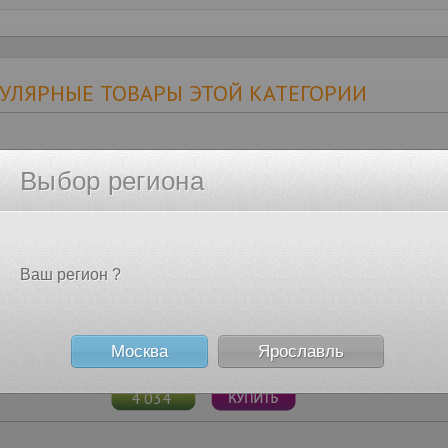
УЛЯРНЫЕ ТОВАРЫ ЭТОЙ КАТЕГОРИИ
Выбор региона
Адаптер HP Ethernet 1Gb 4-port 331T Adapter (6
Гарантия: 12 мес.
29 634
Ваш регион ?
Модуль управления Intel Original AXXRMM4R
Гарантия: 36 мес.
Москва
Ярославль
4 034