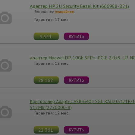
Адаптер HP 2U Security Bezel Kit (666988-B21)
подробнее
Тип: адаптер
Гарантия: 12 мес.
3 543
адаптер Huawei DP, 10Gb SFP+, PCIE 2.0x8, LP, N
Гарантия: 12 мес.
28 162
Контроллер Adaptec ASR-6405 SGL RAID 0/1/1E/10
512Mb (2270000-R)
Гарантия: 12 мес.
22 361