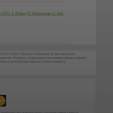
7-2532-1-8Gbps,FC Multimode LC Opt
4-1077-2532-2-8Gbps,FC Multimode LC Opt Int,Eng doc
овывозом. Оплатить товар можно наличными курьеру, курьеру
обно о способах доставки и оплаты читайте в
 материалов сайта возможно только с указанием прямой ссылки на