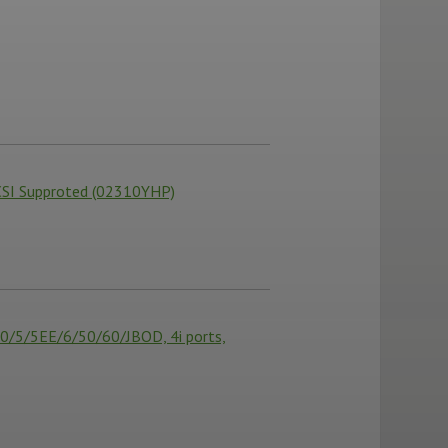
CSI Supproted (02310YHP)
/5/5EE/6/50/60/JBOD, 4i ports,