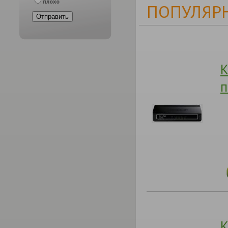
плохо
ПОПУЛЯРН
К
п
К