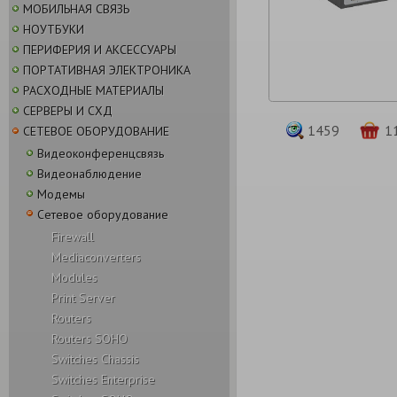
МОБИЛЬНАЯ СВЯЗЬ
НОУТБУКИ
ПЕРИФЕРИЯ И АКСЕССУАРЫ
ПОРТАТИВНАЯ ЭЛЕКТРОНИКА
РАСХОДНЫЕ МАТЕРИАЛЫ
СЕРВЕРЫ И СХД
1459
1
СЕТЕВОЕ ОБОРУДОВАНИЕ
Видеоконференцсвязь
Видеонаблюдение
Модемы
Сетевое оборудование
Firewall
Mediaсonverters
Modules
Print Server
Routers
Routers SOHO
Switches Chassis
Switches Enterprise