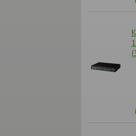
К
1
(