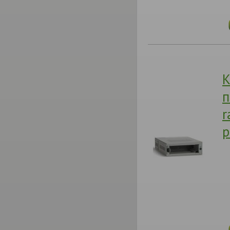
К
п
r
p